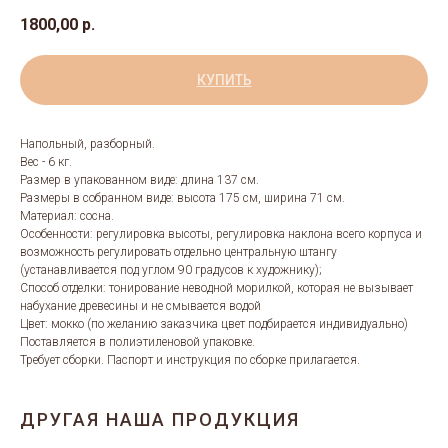
1800,00
р.
КУПИТЬ
Напольный, разборный.
Вес - 6 кг.
Размер в упакованном виде: длина 137 см.
Размеры в собранном виде: высота 175 см, ширина 71 см.
Материал: сосна.
Особенности: регулировка высоты, регулировка наклона всего корпуса и
возможность регулировать отдельно центральную штангу
(устанавливается под углом 90 градусов к художнику);
Способ отделки: тонирование неводной морилкой, которая не вызывает
набухание древесины и не смывается водой
Цвет: мокко (по желанию заказчика цвет подбирается индивидуально)
Поставляется в полиэтиленовой упаковке.
Требует сборки. Паспорт и инструкция по сборке прилагается.
ДРУГАЯ НАША ПРОДУКЦИЯ